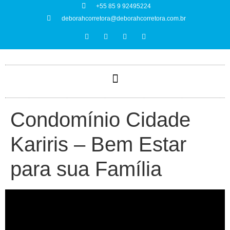
+55 85 9 92495224
deborahcorretora@deborahcorretora.com.br
Condomínio Cidade
Kariris – Bem Estar
para sua Família