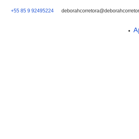
+55 85 9 92495224
deborahcorretora@deborahcorretor
A