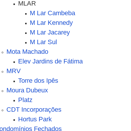
MLAR
M Lar Cambeba
M Lar Kennedy
M Lar Jacarey
M Lar Sul
Mota Machado
Elev Jardins de Fátima
MRV
Torre dos Ipês
Moura Dubeux
Platz
CDT Incorporações
Hortus Park
ondomínios Fechados