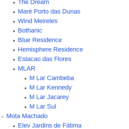
The Dream
Maré Porto das Dunas
Wind Meireles
Bothanic
Blue Residence
Hemisphere Residence
Estacao das Flores
MLAR
M Lar Cambeba
M Lar Kennedy
M Lar Jacarey
M Lar Sul
Mota Machado
Elev Jardins de Fátima