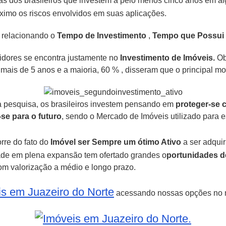
as dos brasileiros que investem a pelo menos cinco anos em 
áximo os riscos envolvidos em suas aplicações.
a relacionando o
Tempo de Investimento
,
Tempo que Possui
idores se encontra justamente no
Investimento de Imóveis.
Ob
ais de 5 anos e a maioria, 60 % , disseram que o principal mo
a pesquisa, os brasileiros investem pensando em
proteger-se 
-se para o futuro
, sendo o Mercado de Imóveis utilizado para es
rre do fato do
Imóvel ser Sempre um ótimo Ativo
a ser adquiri
dade em plena expansão tem ofertado grandes o
portunidades d
m valorização a médio e longo prazo.
s em Juazeiro do Norte
acessando nossas opções no m