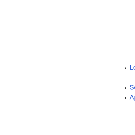
L
S
A