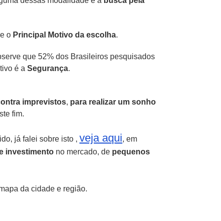
alguma dessas modalidade é a
busca pela
e o
Principal Motivo da escolha
.
serve que 52% dos Brasileiros pesquisados
tivo é a
Segurança
.
contra imprevistos
,
para realizar um sonho
te fim.
veja aqui
do, já falei sobre isto ,
, em
e investimento
no mercado, de
pequenos
apa da cidade e região.