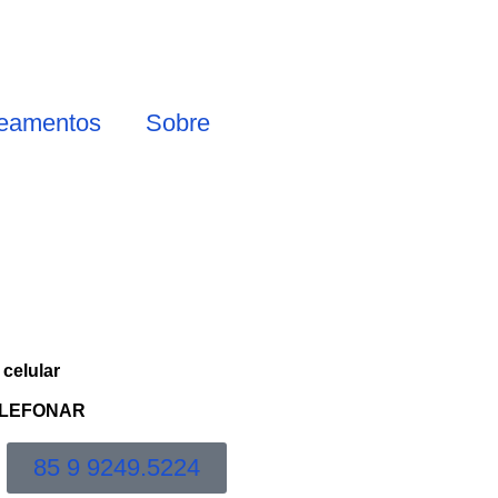
teamentos
Sobre
 celular
LEFONAR
85 9 9249.5224