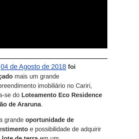
04 de Agosto de 2018
m
foi
çado
mais um grande
reendimento imobiliário no Cariri,
ta-se do
Loteamento Eco Residence
ão de Araruna
.
a grande
oportunidade de
estimento
e possibilidade de adquirir
 lote de terra
em um