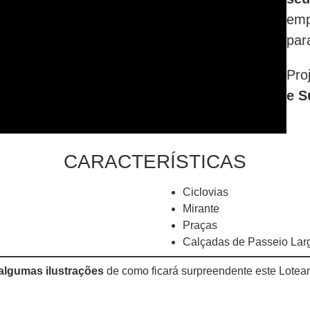
emp
par
Pro
e S
CARACTERÍSTICAS
Ciclovias
Mirante
Praças
Calçadas de Passeio Lar
algumas ilustrações
de como ficará surpreendente este Lote