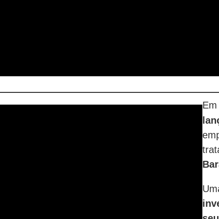
E
lan
emp
tra
Bar
Um
inv
seu