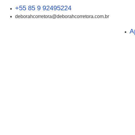
+55 85 9 92495224
deborahcorretora@deborahcorretora.com.br
A