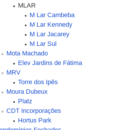
MLAR
M Lar Cambeba
M Lar Kennedy
M Lar Jacarey
M Lar Sul
Mota Machado
Elev Jardins de Fátima
MRV
Torre dos Ipês
Moura Dubeux
Platz
CDT Incorporações
Hortus Park
ondomínios Fechados