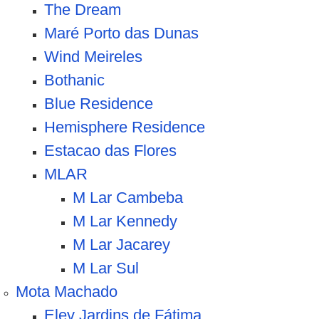
The Dream
Maré Porto das Dunas
Wind Meireles
Bothanic
Blue Residence
Hemisphere Residence
Estacao das Flores
MLAR
M Lar Cambeba
M Lar Kennedy
M Lar Jacarey
M Lar Sul
Mota Machado
Elev Jardins de Fátima