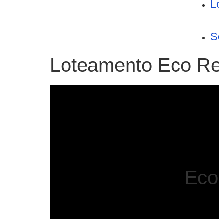
L
S
Loteamento Eco Re
Eco