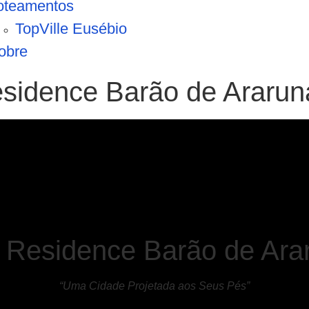
oteamentos
TopVille Eusébio
obre
sidence Barão de Ararun
 Residence Barão de Ara
“Uma Cidade Projetada aos Seus Pés”