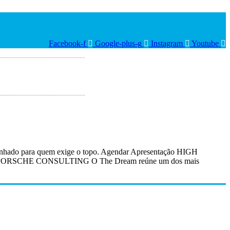
Facebook-f
Google-plus-g
Instagram
Youtube
enhado para quem exige o topo. Agendar Apresentação HIGH
E CONSULTING O The Dream reúne um dos mais