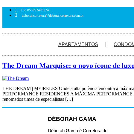
Ir
para
+55 85 9 92495224
o
deborahcorretora@deborahcorretora.com.br
conteúdo
APARTAMENTOS
CONDOM
The Dream Marquise: o novo ícone de luxo
THE DREAM | MEIRELES Onde a alta potência encontra a máxima ex
PERFORMANCE RESIDENCES A MÁXIMA PERFORMANCE COM
renomados times de especialistas […]
DÉBORAH GAMA
Déborah Gama é Corretora de