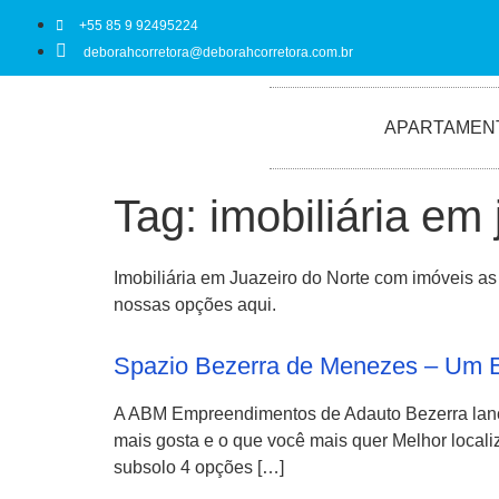
+55 85 9 92495224
deborahcorretora@deborahcorretora.com.br
APARTAMEN
Tag:
imobiliária em 
Imobiliária em Juazeiro do Norte com imóveis a
nossas opções aqui.
Spazio Bezerra de Menezes – Um E
A ABM Empreendimentos de Adauto Bezerra lanç
mais gosta e o que você mais quer Melhor locali
subsolo 4 opções […]