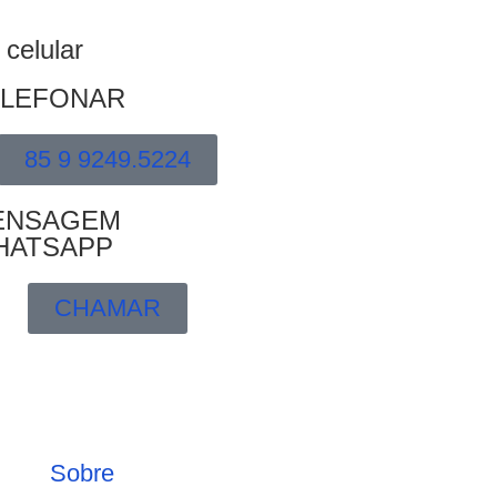
 celular
ELEFONAR
85 9 9249.5224
ENSAGEM
HATSAPP
CHAMAR
Sobre