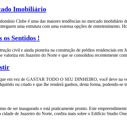
ado Imobiliário
nio Clube é uma das maiores tendências no mercado imobiliário dos 
entreguem uma estrutura com uma extensa opções de entretenimento. H
os Sentidos !
ução civil e ainda pioneira na construção de prédios residenciais em
 se valoriza em Juazeiro do Norte e que se consolidou recentemente c
stir
ntender que em vez de GASTAR TODO O SEU DINHEIRO, você deve
quirido ou criado e que lhe renderá ganhos, desta forma, podendo-se 
ximo de ser inaugurado e está praticamente pronto. Este empreendiment
a cidade de Juazeiro do Norte, confira mais sobre o Edifício Studio O