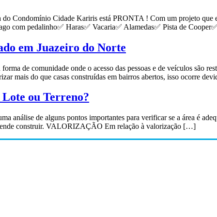
 do Condomínio Cidade Kariris está PRONTA ! Com um projeto que exp
 ✅ Lago com pedalinho✅ Haras✅ Vacaria✅ Alamedas✅ Pista de Cooper
do em Juazeiro do Norte
ma de comunidade onde o acesso das pessoas e de veículos são restrit
ar mais do que casas construídas em bairros abertos, isso ocorre dev
Lote ou Terreno?
a análise de alguns pontos importantes para verificar se a área é adeq
pretende construir. VALORIZAÇÃO Em relação à valorização […]