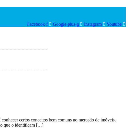
Facebook-f
Google-plus-g
Instagram
Youtube
al conhecer certos conceitos bem comuns no mercado de imóveis,
o que o identificam […]