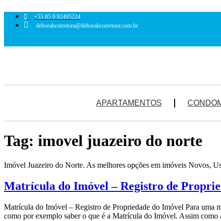
Ir
para
+55 85 9 92495224
o
deborahcorretora@deborahcorretora.com.br
conteúdo
APARTAMENTOS
CONDOM
Tag:
imovel juazeiro do norte
Imóvel Juazeiro do Norte. As melhores opções em imóveis Novos, U
Matrícula do Imóvel – Registro de Propri
Matrícula do Imóvel – Registro de Propriedade do Imóvel Para uma m
como por exemplo saber o que é a Matrícula do Imóvel. Assim como 