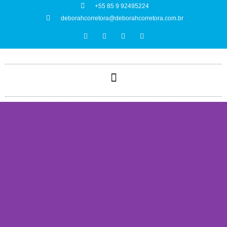
+55 85 9 92495224
deborahcorretora@deborahcorretora.com.br