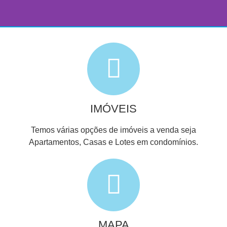
THE DREAM - Novo
Ícone de Luxo
Apartamentos de luxo no Meireles –
Fortaleza.
IMÓVEIS
SAIBA MAIS AQUI
Temos várias opções de imóveis a venda seja
Apartamentos, Casas e Lotes em condomínios.
MAPA